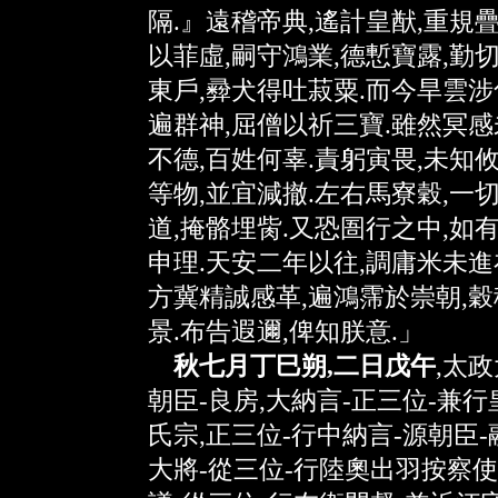
隔.』遠稽帝典,遙計皇猷,重規疊
以菲虛,嗣守鴻業,德慙寶露,勤
東戶,彛犬得吐菽粟.而今旱雲涉
遍群神,屈僧以祈三寶.雖然冥感
不德,百姓何辜.責躬寅畏,未知
等物,並宜減撤.左右馬寮穀,一
道,掩骼埋胔.又恐圄行之中,如
申理.天安二年以往,調庸米未進
方冀精誠感革,遍鴻霈於崇朝,穀
景.布告遐邇,俾知朕意.」
秋七月丁巳朔,二日戊午
,太
朝臣-良房,大納言-正三位-兼行
氏宗,正三位-行中納言-源朝臣-
大將-從三位-行陸奧出羽按察使