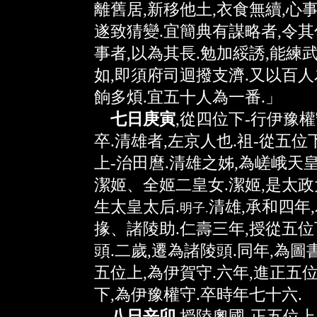
離舊居,新移他土,衣食無續,心事
遂致猜變.宜簡典有謀略者,令其
事者,以為其長.勉加綏誘,能練
如,即須府司迴撥支濟.又以百人
餉多煩.宜五十人為一番.」
七日庚寅
,從四位下-行伊豫權
卒.清雄者,左京人也.祖-從五位
上-治田麿.清雄之姊,為嵯峨天
潔姬、全姬二皇女.潔姬,是太政
生太皇太后.
清雄,承和四年
明子.
掾、諸陵助.仁壽三年,授從五位
頭.二歲,遷為諸陵頭.同年,為圖
五位上,為伊賀守.六年,進正五位
下,為伊豫權守.卒時年七十六.
八日辛卯
,授陸奧國-正五位上