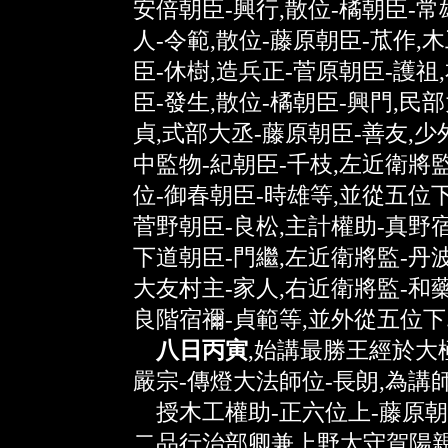
安倍朝臣-興行,散位-橘朝臣-常
人-令範,散位-藤原朝臣-苽作,
臣-休樹,造兵正-菅原朝臣-護祖
臣-發生,散位-橘朝臣-興門,民
貞,式部大丞-藤原朝臣-善友,少
中監物-紀朝臣-千枝,左近衛將監
位-御春朝臣-時雄等,並從五位下
菅野朝臣-良松,主計權助-真野宿
下道朝臣-門繼,左近衛將監-丹波
大友村主-家人,右近衛將監-和藥
良階宿禰-貞範等,並外從五位下
八日丙寅
,始講最勝王經於大
嚴宗-傳燈大法師位-長朗,為講師
授木工權助-正六位上-藤原朝臣
二品行治部卿兼上野太守賀陽親