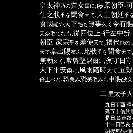
皇太神
齋女
,藤原朝臣-
乃
の
爾
に
仕之狀
聞食
.天皇朝廷
乎
を
天
て
乎
食國
天下
無事
令有賜
能
の
毛
も
久
く
,從四位上-行左中辨
天奈毛
てなも
朝臣-家宗
差使
,禮代
乎
を
天
て
能
の
奉出賜
.此狀
聞食
天
て
布
ふ
乎
を
天
て
無動
,常磐堅磐
,夜守日守
久
く
爾
に
天下平安
,風雨隨時
,五
爾
に
天
て
.恐
恐
申賜
倍止
べと
美
み
美毛
みも
波久
二.皇太子
九日丁酉
,釋
延五十僧於東宮
是日
,賀茂齋
十一日己亥
詔授無品-儀子