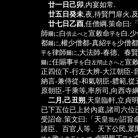
廿一日己卯
,內宴如常.
廿五日癸未
,夜,待賢門扉火.
廿七日乙酉
,任僧綱.策命曰:
師
白
宣敕命
白.
爾
に
倍止
べと
乎
を
都
,權少僧都-真紹
少僧
爾
に
乎
を
律師
,大法師-春德、春
乎
を
爾
に
任賜事
白
宣
爾
に
乎
を
左閇止
さへと
正四位下-行左大辨-大江朝臣-
納言-兼侍從-和氣朝臣-軆範,從
原朝臣-千乘等,率所司,向西寺
二月,己丑朔
,天皇臨軒,立貞
已下五位已上於內庭,諸司六位
受詔命.策文曰:「天皇
詔旨
我
が
諸臣、百官人等、天下公民,眾