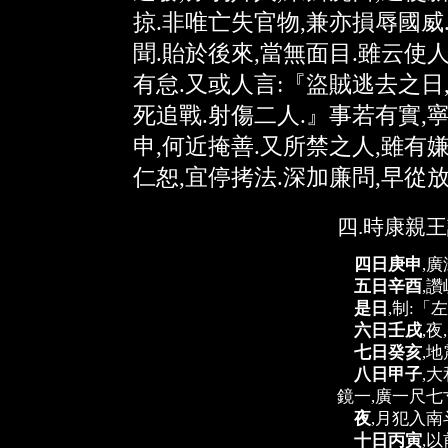
掠.非唯亡失官物,兼亦損辱國威
聞.貽於後來,當無面目.雖云使
有怠.又或人言:『盜賊逃去之日
死追戰.射傷二人.』事若有實,
申,何近掩善.又所禁之人,雖有嫌
仁恕,宜停拷法.深加廉問,早從放
四.時康親
四日庚申
,
五日辛酉
,
是日
,制:
六日壬戌
,夜
七日癸亥
,地
八日甲子
,
鏡一,廣一尺七
夜
,月犯入南
十日丙寅
,