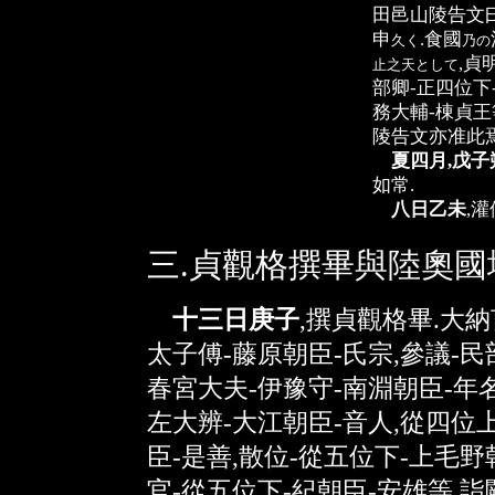
田邑山陵告文
申
.食國
久
く
乃
の
,貞
止之天
として
部卿-正四位下
務大輔-棟貞王
陵告文亦准此焉
夏四月,戊子
如常.
八日乙未
,灌
三.貞觀格撰畢與陸奧國
十三日庚子
,撰貞觀格畢.大納
太子傅-藤原朝臣-氏宗,參議-民
春宮大夫-伊豫守-南淵朝臣-年名
左大辨-大江朝臣-音人,從四位
臣-是善,散位-從五位下-上毛野
官-從五位下-紀朝臣-安雄等,詣