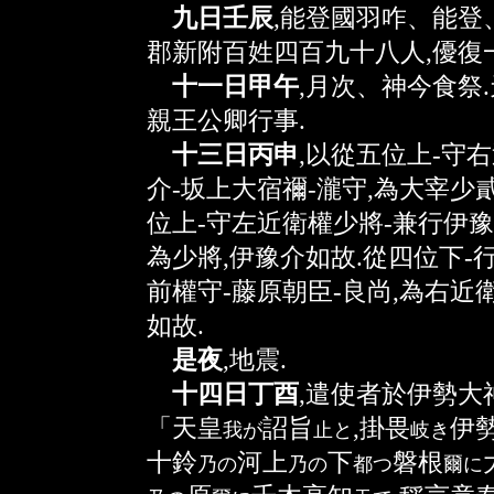
九日壬辰
,能登國羽咋、能登
郡新附百姓四百九十八人,優復一
十一日甲午
,月次、神今食祭
親王公卿行事.
十三日丙申
,以從五位上-守
介-坂上大宿禰-瀧守,為大宰少
位上-守左近衛權少將-兼行伊豫
為少將,伊豫介如故.從四位下-
前權守-藤原朝臣-良尚,為右近
如故.
是夜
,地震.
十四日丁酉
,遣使者於伊勢大神
「天皇
詔旨
,掛畏
伊
我
が
止
と
岐
き
十鈴
河上
下
磐根
乃
の
乃
の
都
つ
爾
に