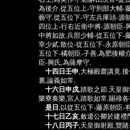
為後介.從五位上-守刑部大輔-
藝守.從五位下-守左兵庫頭-源朝
四位上-行右近衛中將-源朝臣-
中將如故.兵部少輔-從五位下-
宰少貳.散位-從五位下-永原朝臣
五位下-橘朝臣-子善,為肥後權
臣-興氏,為薩摩守.
十四日壬申
,大極殿齋講竟.
裏,論義如常.
十六日申戌
,踏歌之節.天皇御
樂寮奏樂,宮人踏歌如常.賜祿各
是日
,以從五位下-藤原朝臣-
十七日乙亥
,敕遣公卿於建禮
十八日丙子
,天皇御射殿,覽賭