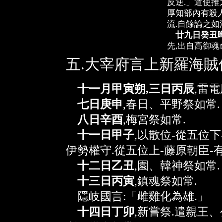
反逆.」遣使推
厚知部內有殺人
流.自餘論之如
廿九日癸丑
先,出自高御魂
五.大宰府言上新羅海賊
十一月甲寅朔,三日丙辰
,雷電
七日庚申
,春日、平野祭如常.
八日辛酉
,梅宮祭如常.
十一日甲子
,以散位-從五位下
伊勢權守.從五位上-藤原朝臣-有
十二日乙丑
,園、韓神祭如常.
十三日丙寅
,鎮魂祭如常.
隱岐國言:「雌雞化為雄.」
十四日丁卯
,新嘗祭.遣親王、