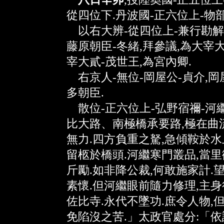
從四位下.丹波國-正六位上-物部
以右大辨-從四位上-兼行勘解
藤原朝臣-冬緒,拜參議,為大宰
宰大貳-茂世王,為宮內卿.
右京人-無位-岡屋公-貞介,岡屋
多朝臣.
散位-正六位上-弘野宿禰-河繼
比大路、南極橋承要路,極在曲流
無力.四方負重之駑,急傾鞍於水
留柩於橋頭.河繼寒門叢品,當里
斤勵.如非降公裁,何敢施家計.望
素懷.但河繼眼前隨力修理,主身
佐比寺.永代不墜功.庶令人物,
免陷沒之苦.」太政官處分:「依