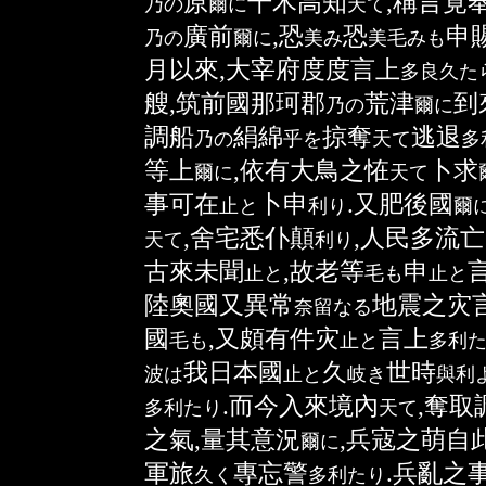
原
千木高知
,稱言竟
乃
の
爾
に
天
て
廣前
,恐
恐
申
乃
の
爾
に
美
み
美毛
みも
月以來,大宰府度度言上
多良久
た
艘,筑前國那珂郡
荒津
到
乃
の
爾
に
調船
絹綿
掠奪
逃退
乃
の
乎
を
天
て
多
等上
,依有大鳥之恠
卜求
爾
に
天
て
事可在
卜申
.又肥後國
止
と
利
り
爾
,舍宅悉仆顛
,人民多流亡
天
て
利
り
古來未聞
,故老等
申
止
と
毛
も
止
と
陸奧國又異常
地震之灾
奈留
なる
國
,又頗有件灾
言上
毛
も
止
と
多利
我日本國
久
世時
波
は
止
と
岐
き
與利
.而今入來境內
,奪取
多利
たり
天
て
之氣,量其意況
,兵寇之萌自
爾
に
軍旅
專忘警
.兵亂之
久
く
多利
たり