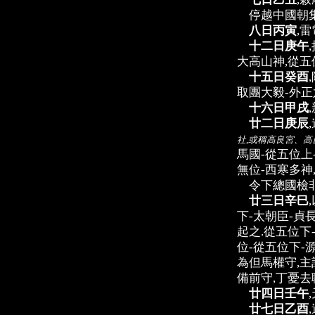
停越中國朝集
八日丙寅
,
十二日庚午
大高山神,從五
十五日癸酉
取團大毅-外正
十六日甲戌
廿二日庚辰
社,或稱高良宮、高
馬國-從五位上
無位-西寒多神
令下總國檢非
廿三日辛巳
下-太朝臣-貞
起之.從五位下
位-從五位下-
為但馬權守,主
備前守,丁憂去
廿四日壬午
廿七日乙酉