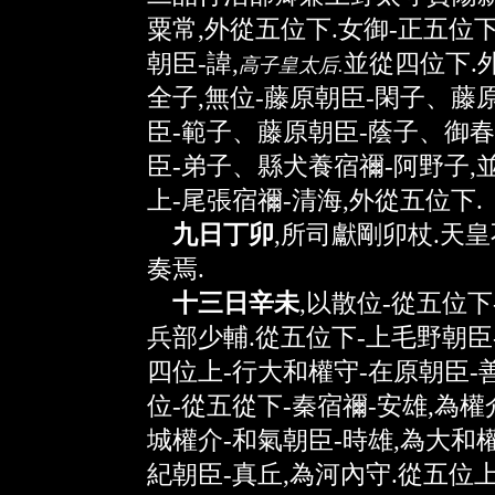
粟常,外從五位下.女御-正五位下
朝臣-諱,
並從四位下.
高子皇太后.
全子,無位-藤原朝臣-閑子、藤
臣-範子、藤原朝臣-蔭子、御
臣-弟子、縣犬養宿禰-阿野子,
上-尾張宿禰-清海,外從五位下.
九日丁卯
,所司獻剛卯杖.天
奏焉.
十三日辛未
,以散位-從五位下
兵部少輔.從五位下-上毛野朝臣
四位上-行大和權守-在原朝臣-
位-從五從下-秦宿禰-安雄,為權
城權介-和氣朝臣-時雄,為大和權
紀朝臣-真丘,為河內守.從五位上