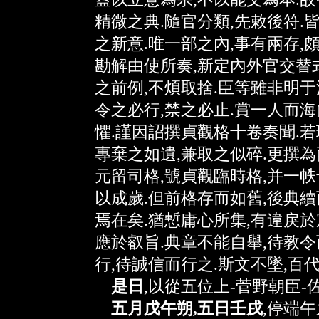
精微之典.隨官分類,先敕後符.
之新意.唯一部之內,事有兩存,頗
勘解由使所奏,新定內外官交替
之前例,不煩取捨.臣等雖非明于
令之必行,禁之必止.賞一人而海
懼.謹因詔撰貞觀格十卷奏聞.若
專棄之如遺,兼取之似碎.更撰為
元留司格,號貞觀臨時格,并一帙
以成歲.但前格存而如舊,後典續
焉在矣.猶慙庸心所集,有違戾於
應於叡旨.典章不能自舉,待教令
行,待誠信而行之.斯文不墜,百代
是日
,以從五位上-菅野朝臣-
五月戊午朔,五日壬戌
,停端午