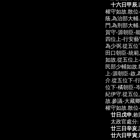
十六日甲辰
權守如故.散位
蔭,為治部大輔
門,為刑部大輔
賀守-源朝臣-
四位上-行安藝
為少弼.從五位
田口朝臣-統範
如故.從五位上
民部少輔如故.
上-源朝臣-啟
介.從五位下-
位下-橘朝臣-
紀伊守.從五位
故.參議-大藏
權守如故.散位
廿日戊申
,
太政官處分:
廿三日辛亥
廿六日甲寅