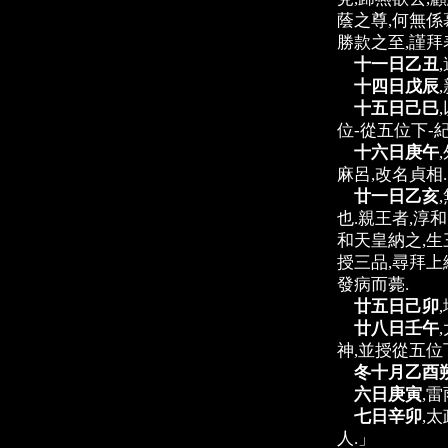
蔭之尊,何無係
勝款之至,謹拜
十一日乙丑
十四日戊辰
十五日己巳
位-從五位下-
十六日庚午
麻呂,改名貞相.
廿一日乙亥
也.親王者,淳
和天皇納之,生
授三品,尋拜上
發病而薨.
廿五日己卯
廿八日壬午
神,並授從五位
冬十月乙酉
六日庚寅
,雷
七日辛卯
,
人.」