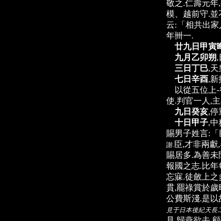
敬之.仁壽元年
模、越前守.並
云:「相共出家
年卌一.
廿九日甲寅
九月乙卯朔
三日丁巳
,
七日辛酉
,
以從五位上-行
使.判官一人,主
九日癸亥
,
十日甲子
,
賜男子姓言:「
臣,才非兩獻
謝.
賜居多.為善未
報國之志.比年
忘寐.徒斂上之
貫,罷祿賞於歲
公費斯淺.是以
見于日本後紀天長二
見,歸燕欲去,