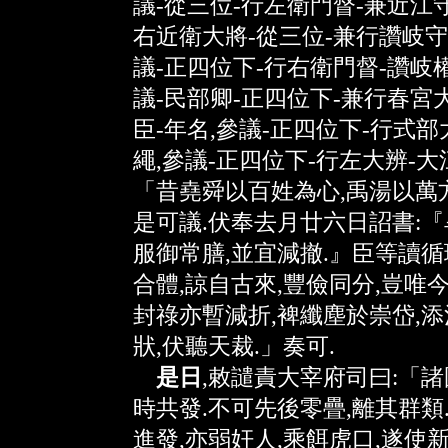
議-從三位-行左衛門督-兼近江守
右近衛大將-從三位-兼行讚岐守
議-正四位下-行右衛門督-讚岐權
議-民部卿-正四位下-兼行春宮
臣-年名,參議-正四位下-行式部
繩,參議-正四位下-行左大辨-大
「昔堯舜以百姓為心,禹湯以萬方
是可議.伏奉去月廿六日詔書:『
服御常膳,並宜減撤.』臣等讀循
合體,諒自古來,豐儉同分,豈唯今
封祿亦暫減折,裨纖塵於崇岱,添
狀,伏聽天裁.」奏可.
是日
,敕譴責大宰府司曰:「
時共發.不可先後零疊,離其群類
進發,亦弱奸人,乘餌虎口,遂使