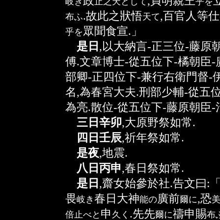
政
,貞明親王
岐
き
止之天
として
乎
を
.故此之狀悟
,百官人等
布
ふ
天
て
眾聞食宣.」
乎
を
是日
,以大納言-正三位-藤原
傅.文章博士-從五位下-橘朝臣-
部卿-正四位下-兼行右衛門督-
名,為春宮大夫.刑部少輔-從五位
為亮.散位-從五位下-藤原朝臣-
三日辛卯
,大原野祭如常.
四日壬辰
,祈年祭如常.
是夜
,地震.
八日丙申
,春日祭如常.
是日
,齋女始參於社.告文曰:
畏
春日大神
廣前
,恐
岐
き
能
の
爾
に
申
.先先
禱申賜
倍止
べと
久
く
爾
に
布