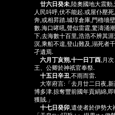
廿六日癸未
,陸奧國地大震動,
人民呌呼,伏不能起.或屋仆壓死
奔,或相昇踏.城埻倉庫,門櫓墻壁
數.海口哮吼,聲似雷霆,驚濤涌潮
下,去海數十百里,浩浩不辨其涯
溟,乘船不遑,登山難及,溺死者千
孑遺焉.
六月丁亥朔,十一日丁酉
,月
王、公卿於神祇官奉祭.
十五日辛丑
,不雨而雷.
大宰府言:「去月廿二日夜,新
博多津.掠奪豐前國年貢絹綿,即
獲賊.」
十七日癸卯
,遣使者於伊勢大