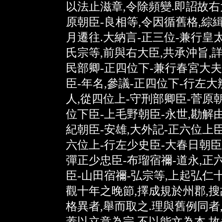
以法止滋章,令除頻變.即詔故右
原朝臣-良相等,令因循舊格,綜緝
月遷往.大納言-正三位-兼行皇
氏宗等,前與右大臣,共承沖旨,詳
民部卿-正四位下-兼行春宮大夫
臣-年名,參議-正四位下-行左大
人,從四位上-守刑部卿臣-菅原朝
位下臣-上毛野朝臣-永世,勘解
紀朝臣-安雄,大外記-正六位上臣
六位上-行左少史臣-大春日朝臣
彈正少忠臣-布瑠宿禰-道永,正
臣-山田宿禰-弘宗等,上起弘仁
觀十年之晚節,擇成規於州郡,搜
格異者,舉而取之.理與舊例同者,
蓋以立意為宗,不以能文為本.故