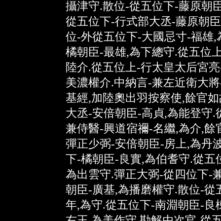
攝津守.散位-從五位下-藤原朝臣
從五位下-行式部大丞-藤原朝臣
位-外從五位下-大國忌寸-福雄,
橘朝臣-最雄,為下總守.從五位上
陸介.從五位上-行太皇太后宮亮
美濃權介.中納言-兼左近衛大將
基經,加陸奧出羽按察使,餘官如
大丞-安倍朝臣-高貞,為能登守.
兼侍醫-興道宿禰-名繼,為介,餘
彈正少弼-安倍朝臣-房上,為丹
下-橘朝臣-良實,為伯耆守.從五
為出雲守.彈正大弼-從四位下-
朝臣-廣基,為播磨權守.散位-從
年,為守.從五位下-南淵朝臣-良
右王,為美作守.勘解由次官-從五