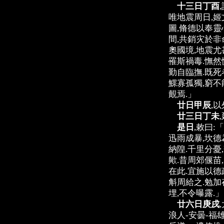
十三日丁酉
唯地震周日,姬
圖,脩德以奉靈
間,共銷灾於非
奧國境,地震尤
罹斯禍毒.憮然
勤自臨撫.既死
鰥寡孤獨,窮不
覿焉.」
廿日甲辰
,
廿三日丁未
是日
,敕曰:
迅雨成暴,坎德
納隍.千里分憂
歟.昔周郊偃苗
在此.宜施以德
斛周給之.勉加
埋,不令曝露.」
廿六日庚戌
浪人-安曇-福