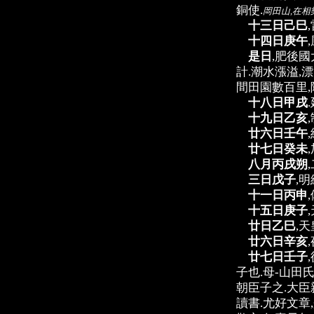
銅使.
岡田山,在相
十三日己巳
十四日庚午
是日
,肥後國
計.潮水漲溢,
間田園數百里,
十八日甲戌
十九日乙亥
廿六日壬午
廿七日癸未
八月丙戌朔
三日戊子
,
十一日丙申
十五日庚子
廿日乙巳
,
廿六日辛亥
廿七日壬子
子也.母-山田
朝臣子之.大臣
讀書.尤好文章