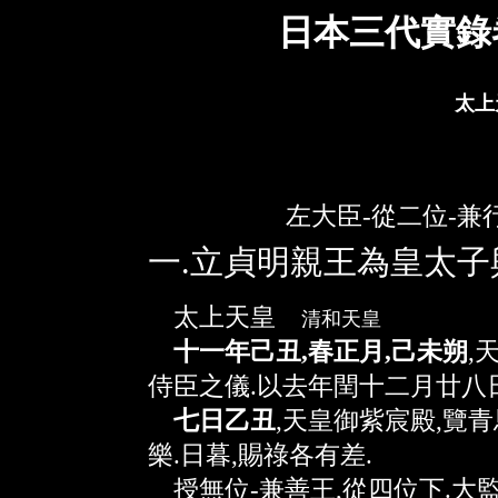
日本三代實錄
太上
左大臣-從二位-兼
一.立貞明親王為皇太
太上天皇
清和天皇
十一年己丑,春正月,己未朔
,
侍臣之儀.以去年閏十二月廿八
七日乙丑
,天皇御紫宸殿,覽青
樂.日暮,賜祿各有差.
授無位-兼善王,從四位下.大監