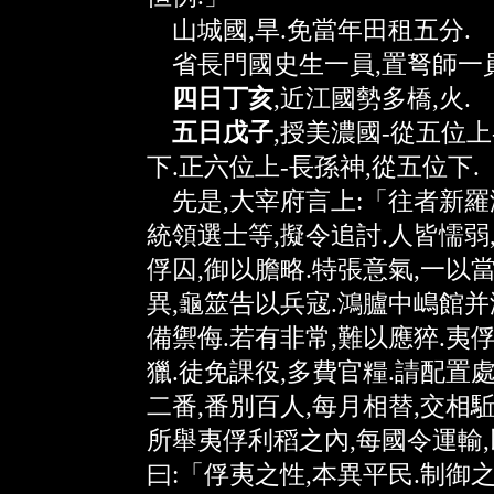
山城國,旱.免當年田租五分.
省長門國史生一員,置弩師一員
四日丁亥
,近江國勢多橋,火.
五日戊子
,授美濃國-從五位上
下.正六位上-長孫神,從五位下.
先是,大宰府言上:「往者新羅
統領選士等,擬令追討.人皆懦弱
俘囚,御以膽略.特張意氣,一以
異,龜筮告以兵寇.鴻臚中嶋館并
備禦侮.若有非常,難以應猝.夷
獵.徒免課役,多費官糧.請配置處
二番,番別百人,每月相替,交相駈
所舉夷俘利稻之內,每國令運輸,
曰:「俘夷之性,本異平民.制御之