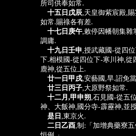
所司供奉如常.
十五日戊辰
,天皇御紫宸殿,
如常.賜祿各有差.
十七日庚午
,敕停因幡朝集雜
調庸.
十九日壬申
,授武藏國-從四位
下.相模國-從四位下-寒川神,從
鹿神,從五位上.
廿一日甲戌
,安藝國,旱.詔免
廿三日丙子
,大原野祭如常.
十二月,甲申朔
,石見國-從五
神、大飯神,國分寺-霹靂神,並
是日
,東京火.
二日乙酉
,制:「加增典藥寮
恒例.」