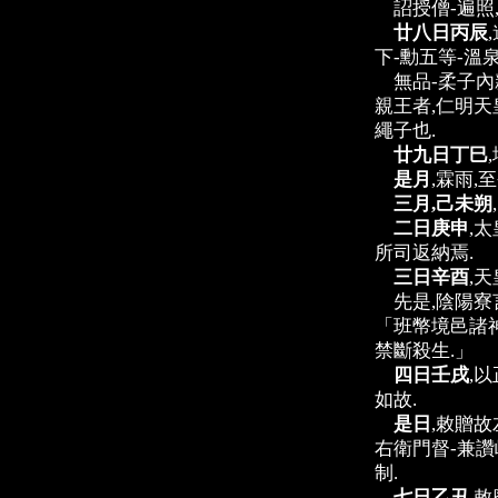
詔授僧-遍照,
廿八日丙辰
下-勳五等-溫泉
無品-柔子內親
親王者,仁明天
繩子也.
廿九日丁巳
是月
,霖雨,
三月,己未朔
二日庚申
,
所司返納焉.
三日辛酉
,
先是,陰陽寮言
「班幣境邑諸神
禁斷殺生.」
四日壬戌
,
如故.
是日
,敕贈故
右衛門督-兼讚
制.
七日乙丑
,