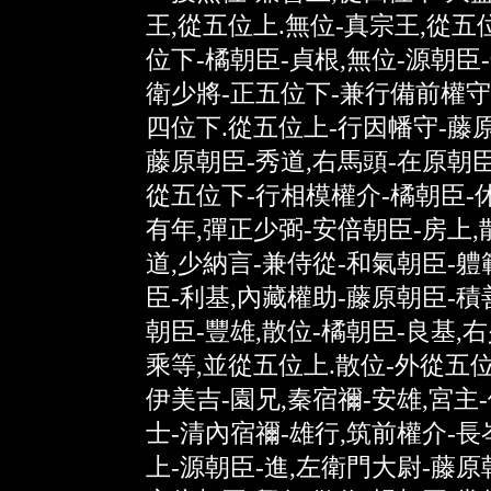
王,從五位上.無位-真宗王,從五
位下-橘朝臣-貞根,無位-源朝臣
衛少將-正五位下-兼行備前權守
四位下.從五位上-行因幡守-藤原
藤原朝臣-秀道,右馬頭-在原朝臣
從五位下-行相模權介-橘朝臣-休
有年,彈正少弼-安倍朝臣-房上,
道,少納言-兼侍從-和氣朝臣-軆
臣-利基,內藏權助-藤原朝臣-積
朝臣-豐雄,散位-橘朝臣-良基,
乘等,並從五位上.散位-外從五位
伊美吉-園兄,秦宿禰-安雄,宮主
士-清內宿禰-雄行,筑前權介-長
上-源朝臣-進,左衛門大尉-藤原