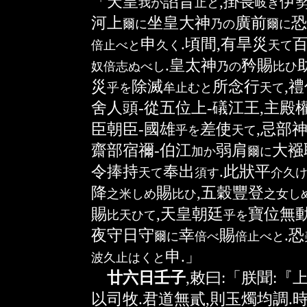
「天皇
詔旨
,掛畏
伊
我
が
止
と
岐
き
河上
坐皇大神
廣前
恐
爾
に
乃
の
爾
に
申
.頃間,有旱災
倍止
べと
久
く
天
て
.皇太神
矜賜
奴倍志
ぬべし
乃
の
比
ひ
災
除滅
所念行
,
乎
を
牟止
むと
天
て
舍人頭-從五位上-礒江王,主殿
臣朝臣-國雄
差使
,忌部
乎
を
天
て
齋部宿禰-伯江
弱肩
大襁
加
か
爾
に
令捧持
奉出
.此狀平
天
て
須
す
介久
降
賜
,五穀豐登
之米
しめ
比
ひ
之女
し
賜
,天皇朝廷
寶位無
比天
ひて
乎
を
夜守日守
幸
賜
.恐
爾
に
倍
べ
倍止
べと
申.」
波久止
はくと
廿六日壬子
,敕曰:「朕聞:『
以司牧.君道無貳,則玉燭均調.